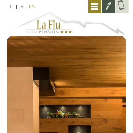
Menu
ANFRAGE
IT
DE
EN
|
|
+39
0471
84724