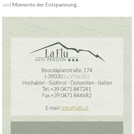
und
Momente der Entspannung
...
Boscdaplanstraße, 174
I-39030
La Villa (Bz)
Hochabtei - Südtirol - Dolomiten - Italien
Tel. +39 0471 847241
Fax +39 0471 844682
E-mail:
info@laflu.it