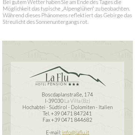
Bei gutem Wetter haben Sie am Ende des Tages die
Möglichkeit das typische „Alpenglühen“ zu beobachten.
Während dieses Phänomens reflektiert das Gebirge das
Streulicht des Sonnenuntergangs rot.
Boscdaplanstraße, 174
I-39030
La Villa (Bz)
Hochabtei - Südtirol - Dolomiten - Italien
Tel. +39 0471 847241
Fax +39 0471 844682
E-mail:
info@laflu.it