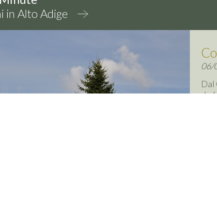
ni in Alto Adige
Col
06/0
Dal 
da 6