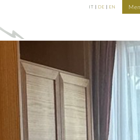
Men
IT
DE
EN
|
|