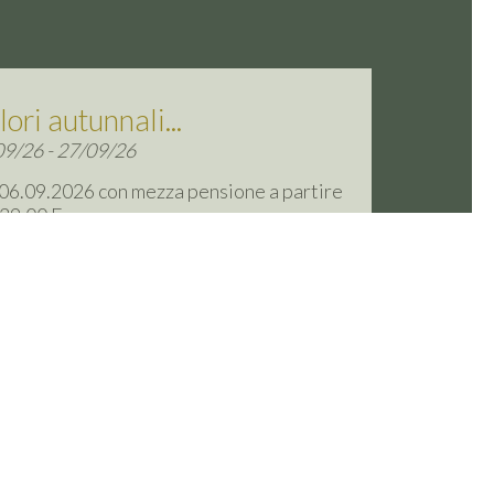
ori autunnali...
9/26 - 27/09/26
06.09.2026 con mezza pensione a partire
39,00 Euro a persona ...
639,00€
vedi l'offerta →